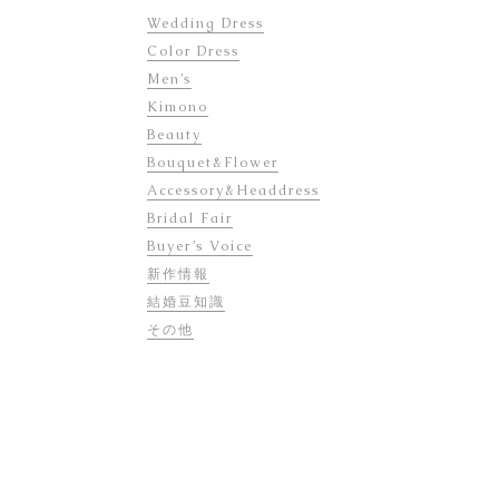
Wedding Dress
Color Dress
Men’s
Kimono
Beauty
Bouquet&Flower
Accessory&Headdress
Bridal Fair
Buyer’s Voice
新作情報
結婚豆知識
その他