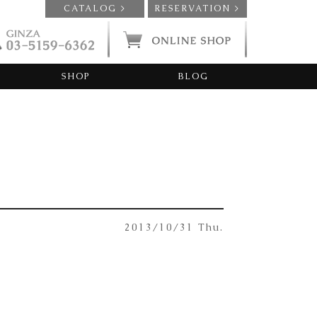
CATALOG >
RESERVATION >
SHOP
BLOG
2013/10/31 Thu.