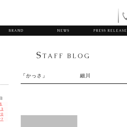
BRAND
NEWS
PRESS RELEASE
S
TAFF BLOG
「かっさ」 細川
日
6
13
20
27