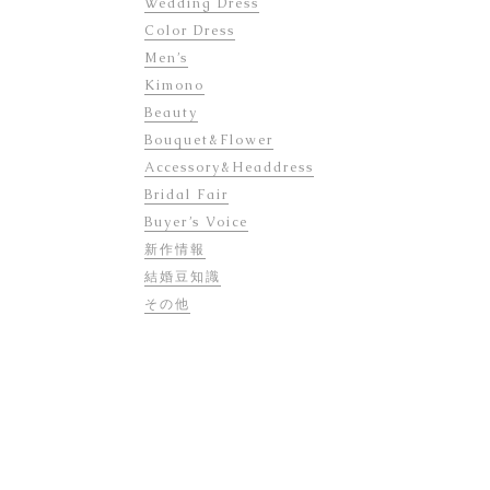
Wedding Dress
Color Dress
Men’s
Kimono
Beauty
Bouquet&Flower
Accessory&Headdress
Bridal Fair
Buyer’s Voice
新作情報
結婚豆知識
その他