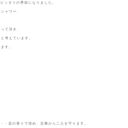
にピッタリの季節になりました。
スシャワー、
知って頂き、
いと考えています。
います。
・・・花の香りで清め、災難から二人を守ります。