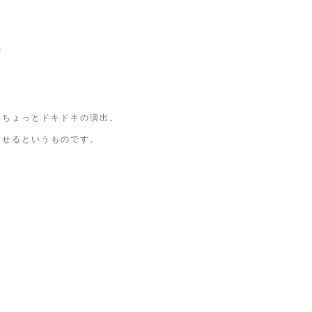
グ
。
、ちょっとドキドキの演出。
させるというものです。