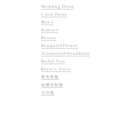
Wedding Dress
Color Dress
Men’s
Kimono
Beauty
Bouquet&Flower
Accessory&Headdress
Bridal Fair
Buyer’s Voice
新作情報
結婚豆知識
その他