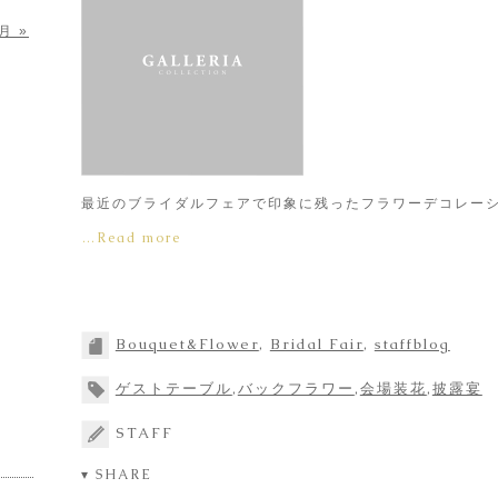
月 »
最近のブライダルフェアで印象に残ったフラワーデコレー
…Read more
Bouquet&Flower
,
Bridal Fair
,
staffblog
ゲストテーブル
,
バックフラワー
,
会場装花
,
披露宴
STAFF
▾ SHARE