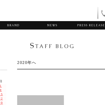
BRAND
NEWS
PRESS RELEASE
S
TAFF BLOG
2020年へ
日
1
8
15
22
29