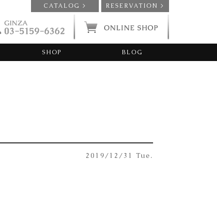
CATALOG >
RESERVATION >
SHOP
BLOG
2019/12/31 Tue.