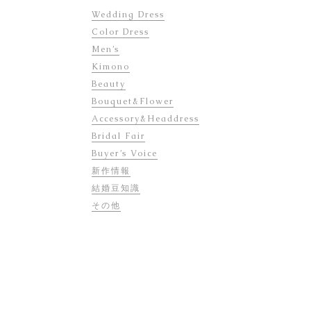
Wedding Dress
Color Dress
Men’s
Kimono
Beauty
Bouquet&Flower
Accessory&Headdress
Bridal Fair
Buyer’s Voice
新作情報
結婚豆知識
その他