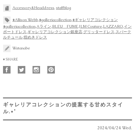
Accessory&Headdress
,
staffblog
#Allison Webb
,
#galleriacollection
,
#ギャレリアコレクション
#galleriacollection
,
Aライン
,
BLEU FUME
,
JLM Couture
,
LAZZARO
,
イン
ポートドレス
,
ギャレリアコレクション銀座店
,
グリッタードレス
,
スパーク
ルチュール
,
煌めきドレス
Watanabe
▾ SHARE
ギャレリアコレクションの提案する甘めスタイ
ル.*˚
2024/04/24 Wed.