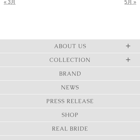
« 3月
5月 »
ABOUT US
COLLECTION
BRAND
NEWS
PRESS RELEASE
SHOP
REAL BRIDE