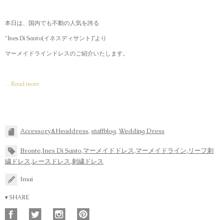
本日は、国内でも不動の人気を誇る
“Ines Di Santo(イネスディサント)”より
マーメイドラインドレスのご紹介いたします。
…Read more
Accessory&Headdress
,
staffblog
,
Wedding Dress
Bronte
,
Ines Di Santo
,
マーメイドドレス
,
マーメイドライン
,
リーフ刺
繍ドレス
,
レースドレス
,
刺繍ドレス
Imai
▾ SHARE