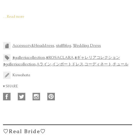
…Read more
Accessory&Headdress
,
staffblog
,
Wedding Dress
#galleriacollection
,
#ROSACLARA
,
#ギャレリアコレクション
#galleriacollection
,
Aライン
,
インポートドレス
,
コーディネート
,
チュール
Kuwahata
▾ SHARE
♡Real Bride♡