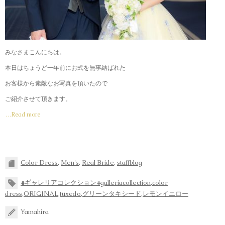
みなさまこんにちは。
本日はちょうど一年前にお式を無事結ばれた
お客様から素敵なお写真を頂いたので
ご紹介させて頂きます。
…Read more
Color Dress
,
Men's
,
Real Bride
,
staffblog
#ギャレリアコレクション#galleriacollection
,
color
dress
,
ORIGINAL
,
tuxedo
,
グリーンタキシード
,
レモンイエロー
Yamahira