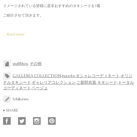
イメージされている皆様に是非おすすめのタキシードを1着
ご紹介させて頂きます。
…Read more
staffblog
,
その他
GALLERIA COLLECTION
,
tuxedo
,
オシャレコーディネート
,
オリジ
ナルタキシード
,
ギャレリアコレクション
,
ご新郎衣装
,
タキシード
,
トータル
コーディネート
,
ベージュ
Ichikawa
▾ SHARE