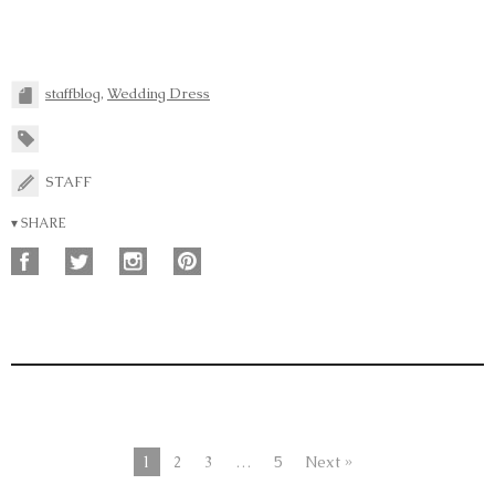
staffblog
,
Wedding Dress
STAFF
▾ SHARE
1
2
3
…
5
Next »