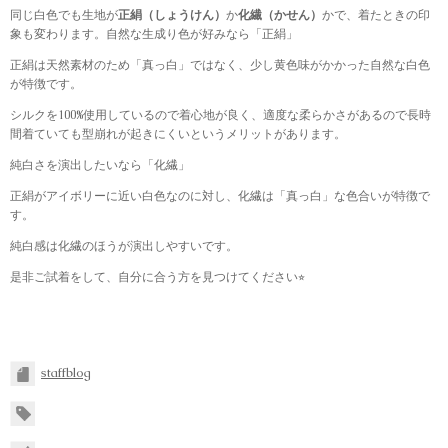
同じ白色でも生地が
正絹（しょうけん）
か
化繊（かせん）
かで、着たときの印
象も変わります。自然な生成り色が好みなら「正絹」
正絹は天然素材のため「真っ白」ではなく、
少し黄色味がかかった自然な白色
が特徴です。
シルクを100%使用しているので着心地が良く、適度な柔らかさがあるので
長時
間着ていても型崩れが起きにくい
というメリットがあります。
純白さを演出したいなら「化繊」
正絹がアイボリーに近い白色なのに対し、
化繊は「真っ白」
な色合いが特徴で
す。
純白感は化繊のほうが演出しやすいです。
是非ご試着をして、自分に合う方を見つけてください⭐︎
staffblog