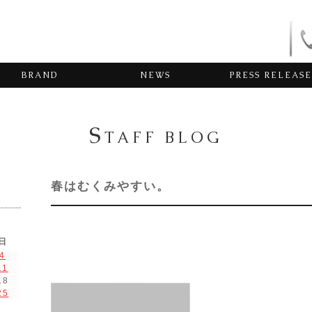
BRAND
NEWS
PRESS RELEASE
S
TAFF BLOG
春はむくみやすい。
日
4
11
18
25