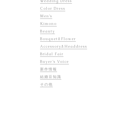
Wedding Dress
Color Dress
Men’s
Kimono
Beauty
Bouquet&Flower
Accessory&Headdress
Bridal Fair
Buyer’s Voice
新作情報
結婚豆知識
その他