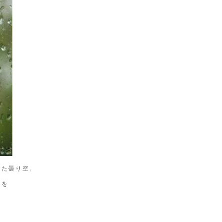
した曇り空。
さを