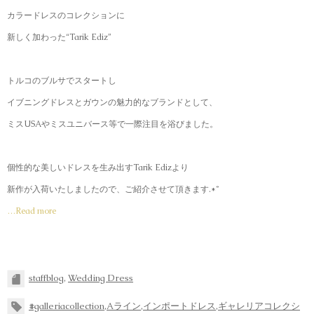
カラードレスのコレクションに
新しく加わった“Tarik Ediz”
トルコのブルサでスタートし
イブニングドレスとガウンの魅力的なブランドとして、
ミスUSAやミスユニバース等で一際注目を浴びました。
個性的な美しいドレスを生み出すTarik Edizより
新作が入荷いたしましたので、ご紹介させて頂きます.*˚
…Read more
staffblog
,
Wedding Dress
#galleriacollection
,
Aライン
,
インポートドレス
,
ギャレリアコレクシ