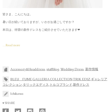
皆さま、こんにちは。
暑い日が続いておりますが、いかがお過ごしですか？
本日は、待望の新作ドレスをご紹介させていただきます❤︎
…Read more
Accessory&Headdress
,
staffblog
,
Wedding Dress
,
新作情報
BLEU FUME
,
GALLERIA COLLECTION
,
TRIK EDIZ
,
ギャレリア
コレクション
,
タリックエディス
,
トルコブランド
,
新作ドレス
Ichikawa
▾ SHARE