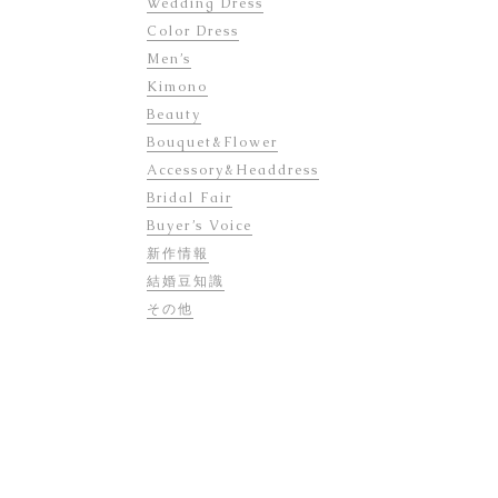
Wedding Dress
Color Dress
Men’s
Kimono
Beauty
Bouquet&Flower
Accessory&Headdress
Bridal Fair
Buyer’s Voice
新作情報
結婚豆知識
その他