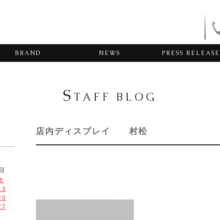
BRAND
NEWS
PRESS RELEASE
S
TAFF BLOG
店内ディスプレイ 村松
日
6
13
20
27