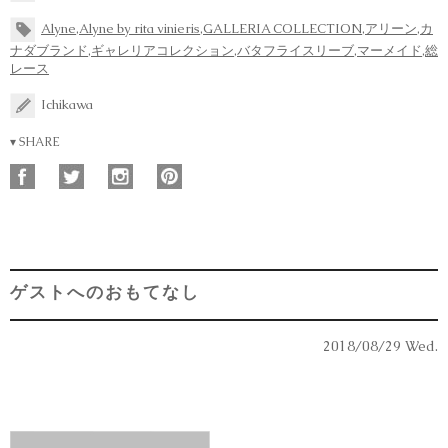
Alyne
,
Alyne by rita vinieris
,
GALLERIA COLLECTION
,
アリーン
,
カ
ナダブランド
,
ギャレリアコレクション
,
バタフライスリーブ
,
マーメイド
,
総
レース
Ichikawa
▾ SHARE
ゲストへのおもてなし
2018/08/29 Wed.