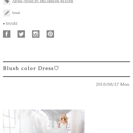
Alyne
,
Alyne by rita vinieris
,
RIVINI
Imai
▾ SHARE
Blush color Dress♡
2018/08/27 Mon.