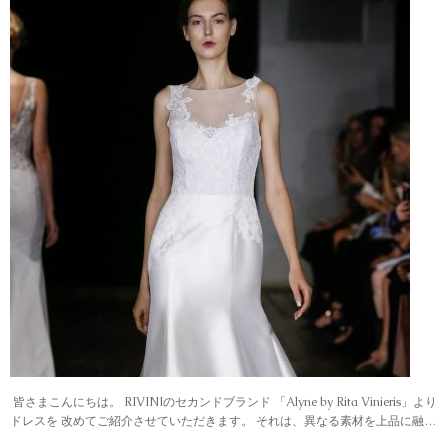
皆さまこんにちは。 RIVINIのセカンドブランド 「Alyne by Rita Vinieris」より
ドレスを 改めてご紹介させていただきます。 それは、異なる素材を上品に融…