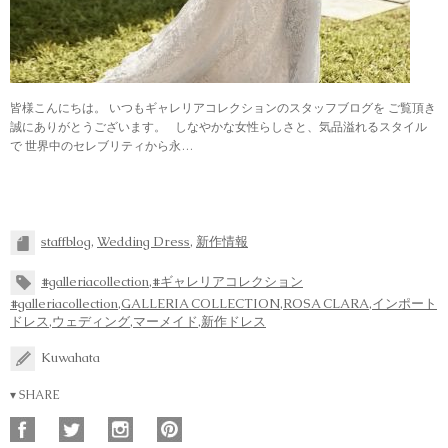
皆様こんにちは。 いつもギャレリアコレクションのスタッフブログを ご覧頂き
誠にありがとうございます。 しなやかな女性らしさと、気品溢れるスタイル
で 世界中のセレブリティから永…
staffblog
,
Wedding Dress
,
新作情報
#galleriacollection
,
#ギャレリアコレクション
#galleriacollection
,
GALLERIA COLLECTION
,
ROSA CLARA
,
インポート
ドレス
,
ウェディング
,
マーメイド
,
新作ドレス
Kuwahata
▾ SHARE