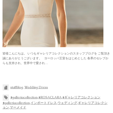
皆様こんにちは。 いつもギャレリアコレクションのスタッフブログを ご覧頂き
誠にありがとうございます。 ヨーロッパ王室をはじめとした 各界のセレブか
らも支持され、世界中で愛され…
staffblog
,
Wedding Dress
#galleriacollection
,
#ROSACLARA
,
#ギャレリアコレクション
#galleriacollection
,
インポートドレス
,
ウェディング
,
ギャレリアコレクシ
ョン
,
マーメイド