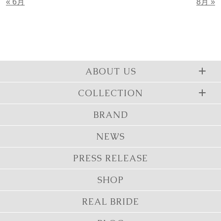
« 6月
8月 »
ABOUT US
COLLECTION
BRAND
NEWS
PRESS RELEASE
SHOP
REAL BRIDE