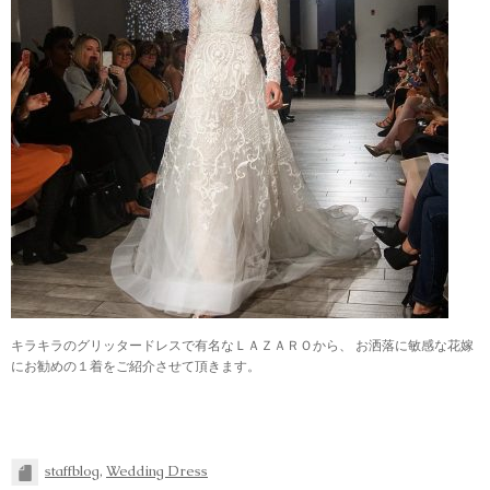
キラキラのグリッタードレスで有名なＬＡＺＡＲＯから、 お洒落に敏感な花嫁
にお勧めの１着をご紹介させて頂きます。
staffblog
,
Wedding Dress