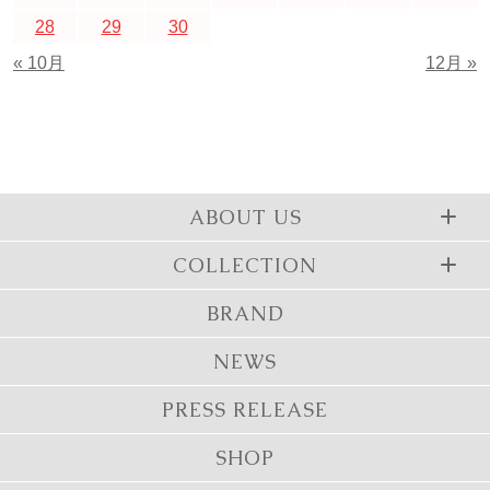
28
29
30
« 10月
12月 »
ABOUT US
COLLECTION
BRAND
NEWS
PRESS RELEASE
SHOP