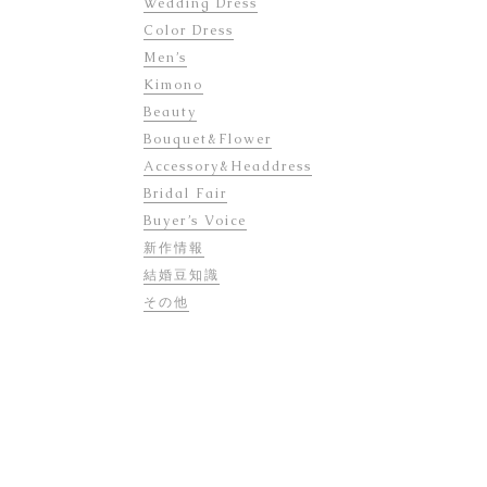
Wedding Dress
Color Dress
Men’s
Kimono
Beauty
Bouquet&Flower
Accessory&Headdress
Bridal Fair
Buyer’s Voice
新作情報
結婚豆知識
その他