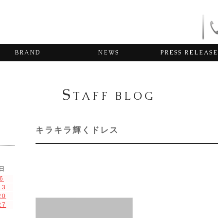
BRAND
NEWS
PRESS RELEASE
S
TAFF BLOG
キラキラ輝くドレス
日
6
13
20
27