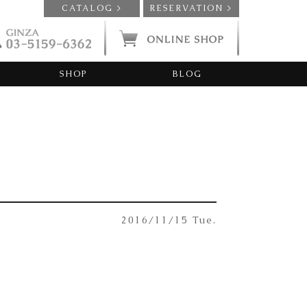
CATALOG >
RESERVATION >
SHOP
BLOG
2016/11/15 Tue.