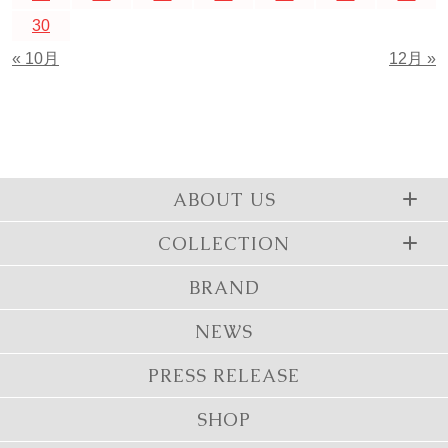
30
« 10月
12月 »
ABOUT US
COLLECTION
BRAND
NEWS
PRESS RELEASE
SHOP