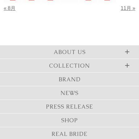
« 8月
11月 »
ABOUT US
COLLECTION
BRAND
NEWS
PRESS RELEASE
SHOP
REAL BRIDE