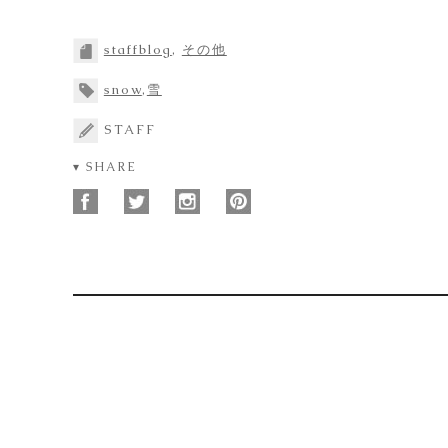
staffblog
,
その他
snow
,
雪
STAFF
▾ SHARE