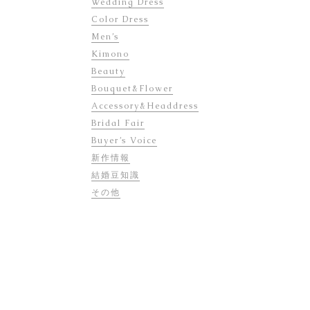
Wedding Dress
Color Dress
Men’s
Kimono
Beauty
Bouquet&Flower
Accessory&Headdress
Bridal Fair
Buyer’s Voice
新作情報
結婚豆知識
その他