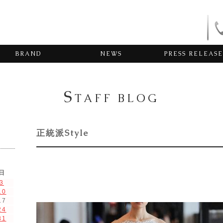
BRAND
NEWS
PRESS RELEASE
S
TAFF BLOG
正統派Style
日
3
10
17
24
31