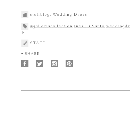
staffblog
,
Wedding Dress
#galleriacollection
,
Ines Di Santo
,
weddingdr
ド
STAFF
▾ SHARE