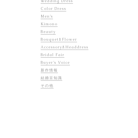
Wedding Dress
Color Dress
Men’s
Kimono
Beauty
Bouquet&Flower
Accessory&Headdress
Bridal Fair
Buyer’s Voice
新作情報
結婚豆知識
その他