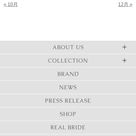
« 10月
12月 »
ABOUT US
COLLECTION
BRAND
NEWS
PRESS RELEASE
SHOP
REAL BRIDE