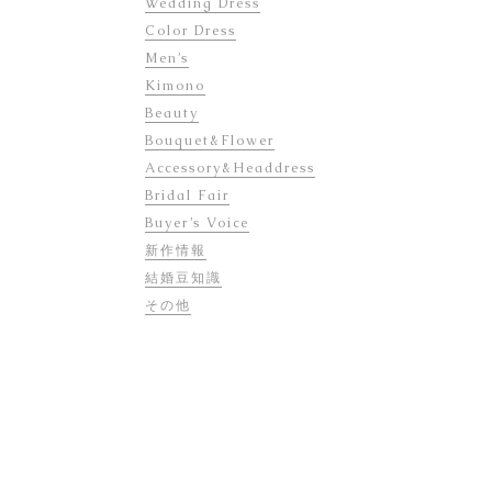
Wedding Dress
Color Dress
Men’s
Kimono
Beauty
Bouquet&Flower
Accessory&Headdress
Bridal Fair
Buyer’s Voice
新作情報
結婚豆知識
その他