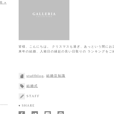
月 »
皆様、こんにちは。 クリスマスも過ぎ、あっという間にお
来年の結婚、入籍日の縁起の良い日取りの ランキングをご
staffblog
,
結婚豆知識
結婚式
STAFF
▾ SHARE