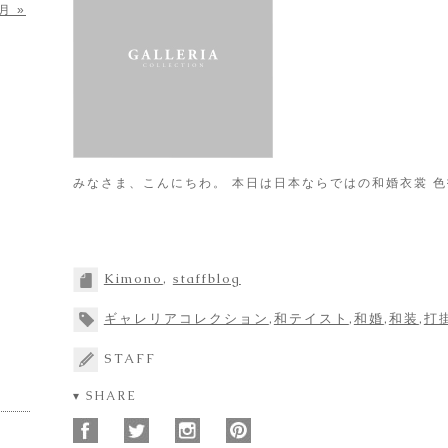
月 »
みなさま、こんにちわ。 本日は日本ならではの和婚衣裳 
Kimono
,
staffblog
ギャレリアコレクション
,
和テイスト
,
和婚
,
和装
,
打
STAFF
▾ SHARE