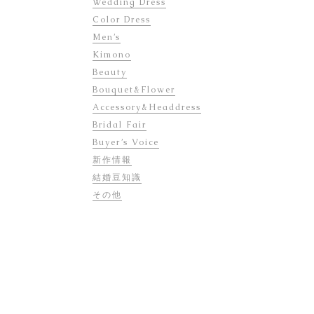
Wedding Dress
Color Dress
Men’s
Kimono
Beauty
Bouquet&Flower
Accessory&Headdress
Bridal Fair
Buyer’s Voice
新作情報
結婚豆知識
その他