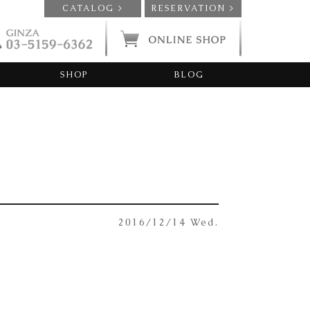
CATALOG >
RESERVATION >
SHOP
BLOG
2016/12/14 Wed.