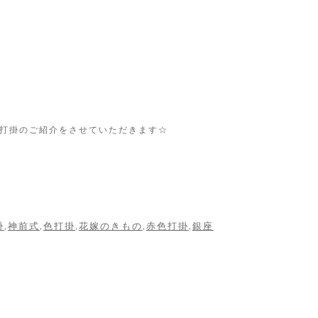
色打掛のご紹介をさせていただきます☆
掛
,
神前式
,
色打掛
,
花嫁のきもの
,
赤色打掛
,
銀座