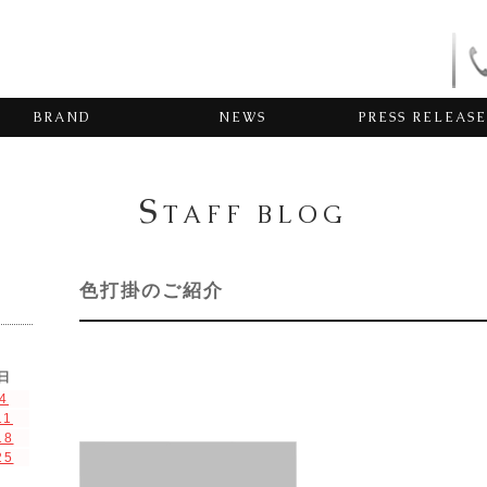
BRAND
NEWS
PRESS RELEASE
S
TAFF BLOG
色打掛のご紹介
日
4
11
18
25