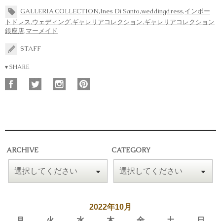
GALLERIA COLLECTION
,
Ines Di Santo
,
weddingdress
,
インポー
トドレス
,
ウェディング
,
ギャレリアコレクション
,
ギャレリアコレクション
銀座店
,
マーメイド
STAFF
▾ SHARE
ARCHIVE
CATEGORY
2022年10月
月
火
水
木
金
土
日