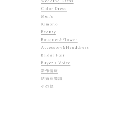
Wedding Dress
Color Dress
Men’s
Kimono
Beauty
Bouquet&Flower
Accessory&Headdress
Bridal Fair
Buyer’s Voice
新作情報
結婚豆知識
その他