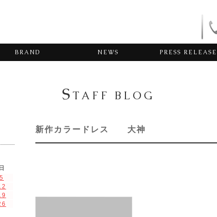
BRAND
NEWS
PRESS RELEASE
S
TAFF BLOG
新作カラードレス 大神
日
5
12
19
26