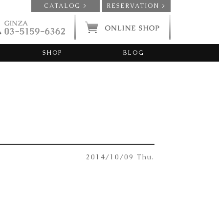
CATALOG >
RESERVATION >
SHOP
BLOG
2014/10/09 Thu.