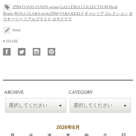
2558
,
DAVIS
,
DAVIS gown
,
GALLERIA COLLECTION
,
Real
Bride
,
ROSA CLARA
,
style2558
,
TARA KEELY
,
ギャレリアコレクション
,
タ
ラキーリー
,
リアルブライド
,
ロサクララ
Imai
▾ SHARE
ARCHIVE
CATEGORY
2026年8月
月
火
水
木
金
土
日