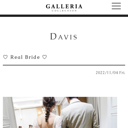
D
AVIS
♡ Real Bride ♡
2022/11/04 Fri.