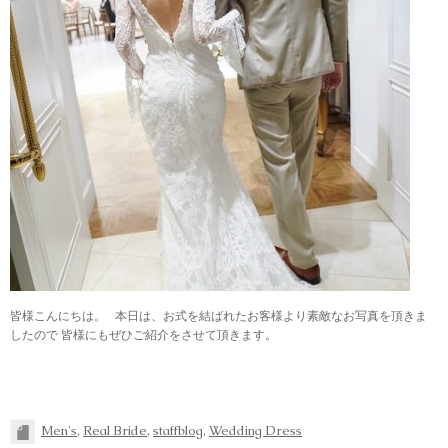
皆様こんにちは。 本日は、お式を結ばれたお客様より素敵なお写真を頂きま
したので 皆様にもぜひご紹介をさせて頂きます。
Men's
,
Real Bride
,
staffblog
,
Wedding Dress