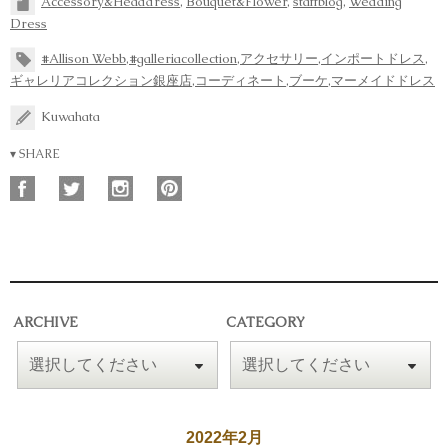
Accessory&Headdress
,
Bouquet&Flower
,
staffblog
,
Wedding
Dress
#Allison Webb
,
#galleriacollection
,
アクセサリー
,
インポートドレス
,
ギャレリアコレクション銀座店
,
コーディネート
,
ブーケ
,
マーメイドドレス
Kuwahata
▾ SHARE
ARCHIVE
CATEGORY
2022年2月