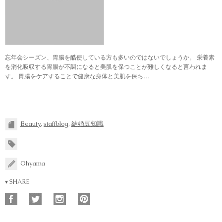
忘年会シーズン、胃腸を酷使している方も多いのではないでしょうか。 栄養素
を消化吸収する胃腸が不調になると美肌を保つことが難しくなると言われま
す。 胃腸をケアすることで健康な身体と美肌を保ち…
Beauty
,
staffblog
,
結婚豆知識
Ohyama
▾ SHARE