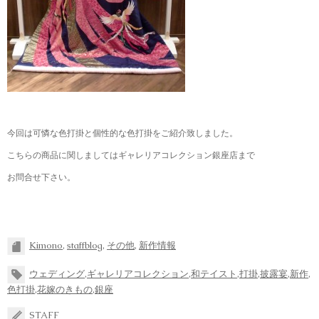
今回は可憐な色打掛と個性的な色打掛をご紹介致しました。
こちらの商品に関しましてはギャレリアコレクション銀座店まで
お問合せ下さい。
Kimono
,
staffblog
,
その他
,
新作情報
ウェディング
,
ギャレリアコレクション
,
和テイスト
,
打掛
,
披露宴
,
新作
,
色打掛
,
花嫁のきもの
,
銀座
STAFF