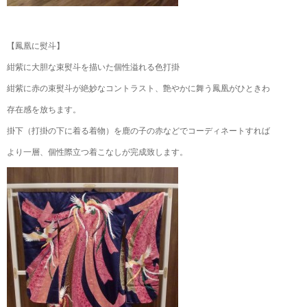
【鳳凰に熨斗】
紺紫に大胆な束熨斗を描いた個性溢れる色打掛
紺紫に赤の束熨斗が絶妙なコントラスト、艶やかに舞う鳳凰がひときわ
存在感を放ちます。
掛下（打掛の下に着る着物）を鹿の子の赤などでコーディネートすれば
より一層、個性際立つ着こなしが完成致します。