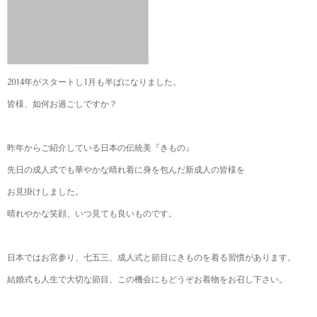
2014年がスタートし1月も半ばになりました。
皆様、如何お過ごしですか？
昨年からご紹介している日本の伝統美『きもの』
先日の成人式でも華やかな晴れ着に身を包んだ新成人の皆様を
お見掛けしました。
晴れやかな笑顔、いつ見ても良いものです。
日本ではお宮参り、七五三、成人式と節目にきものを着る習慣があります。
結婚式も人生で大切な節目、この機会にもどうぞお着物をお召し下さい。