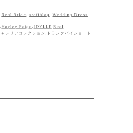
,
Real Bride
,
staffblog
,
Wedding Dress
,
Hayley Paige
,
IDYLLE
,
Real
ギャレリアコレクション
,
トランクバイショート