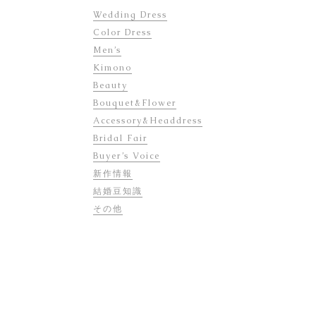
Wedding Dress
Color Dress
Men’s
Kimono
Beauty
Bouquet&Flower
Accessory&Headdress
Bridal Fair
Buyer’s Voice
新作情報
結婚豆知識
その他