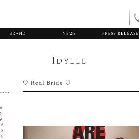
BRAND
NEWS
PRESS RELEASE
I
DYLLE
♡ Real Bride ♡
日
2
9
16
23
30