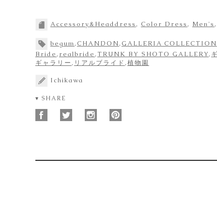
Accessory&Headdress
,
Color Dress
,
Men's
begum
,
CHANDON
,
GALLERIA COLLECTION
Bride
,
realbride
,
TRUNK BY SHOTO GALLERY
,
ギャラリー
,
リアルブライド
,
植物園
Ichikawa
▾ SHARE