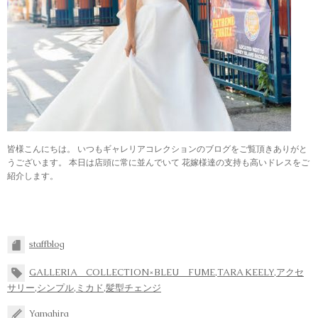
皆様こんにちは。 いつもギャレリアコレクションのブログをご覧頂きありがと
うございます。 本日は店頭に常に並んでいて 花嫁様達の支持も高いドレスをご
紹介します。
staffblog
GALLERIA COLLECTION×BLEU FUME
,
TARA KEELY
,
アクセ
サリー
,
シンプル
,
ミカド
,
髪型チェンジ
Yamahira