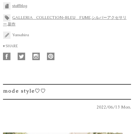
staffblog
GALLERIA COLLECTION×BLEU FUME
,
シルバーアクセサリ
ー
,
新作
Yamahira
▾ SHARE
mode style♡♡
2022/06/13 Mon.