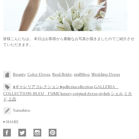
皆様こんにちは。 本日はお客様から素敵なお写真が届きましたのでご紹介させ
ていただきます。
Beauty
,
Color Dress
,
Real Bride
,
staffblog
,
Wedding Dress
#ギャレリアコレクション#galleriacollection
,
GALLERIA
COLLECTION×BLEU FUME
,
luxury
,
original dress
,
stylish
,
シェル
,
ミカ
ド
,
上品
Yamahira
▾ SHARE