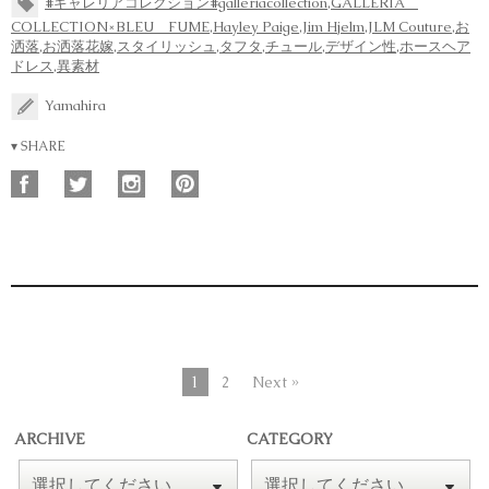
#ギャレリアコレクション#galleriacollection
,
GALLERIA
COLLECTION×BLEU FUME
,
Hayley Paige
,
Jim Hjelm
,
JLM Couture
,
お
洒落
,
お洒落花嫁
,
スタイリッシュ
,
タフタ
,
チュール
,
デザイン性
,
ホースヘア
ドレス
,
異素材
Yamahira
▾ SHARE
1
2
Next »
ARCHIVE
CATEGORY