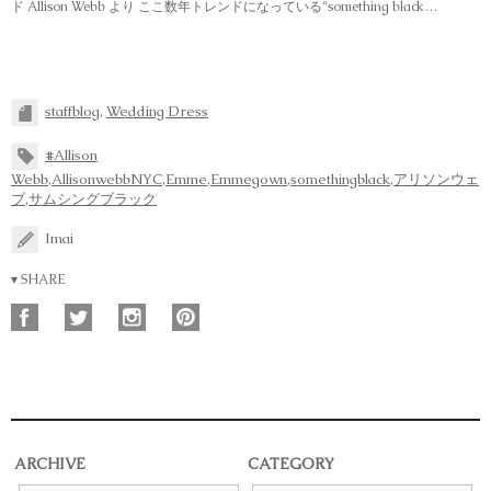
ド Allison Webb より ここ数年トレンドになっている“something black…
staffblog
,
Wedding Dress
#Allison
Webb
,
AllisonwebbNYC
,
Emme
,
Emmegown
,
somethingblack
,
アリソンウェ
ブ
,
サムシングブラック
Imai
▾ SHARE
ARCHIVE
CATEGORY