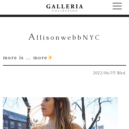
A
llisonwebbNYC
more is … more
2022/06/15 Wed.