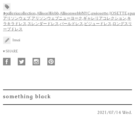
#galleriacollection
,
AllisonWebb
,
AllisonwebbNYC
,
awjosette
,
JOSETTE
,
spa
アリソンウェブ
,
アリソンウェブニューヨーク
,
ギャレリアコレクション
,
キ
ラキラドレス
,
スレンダードレス
,
パールドレス
,
ビジュードレス
,
ロングスリ
ーブドレス
Imai
▾ SHARE
something black
2021/07/14 Wed.