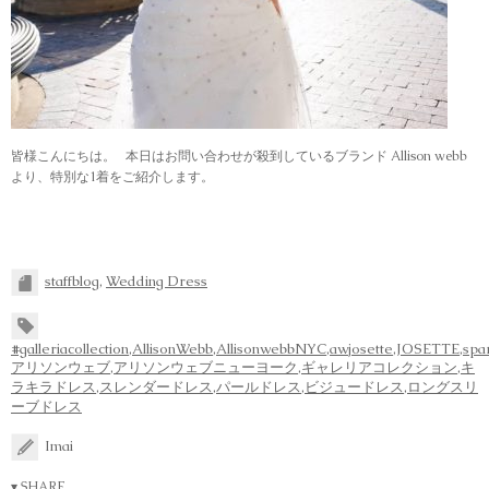
皆様こんにちは。 本日はお問い合わせが殺到しているブランド Allison webb
より、特別な1着をご紹介します。
staffblog
,
Wedding Dress
#galleriacollection
,
AllisonWebb
,
AllisonwebbNYC
,
awjosette
,
JOSETTE
,
spa
アリソンウェブ
,
アリソンウェブニューヨーク
,
ギャレリアコレクション
,
キ
ラキラドレス
,
スレンダードレス
,
パールドレス
,
ビジュードレス
,
ロングスリ
ーブドレス
Imai
▾ SHARE