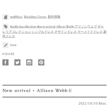
staffblog
,
Wedding Dress
,
新作情報
#galleriacollection
,
#new arrival
,
Allson Webb
,
アリソンウェブ
,
ギャ
レリアコレクション
,
シンプルドレス
,
デザインドレス
,
マーメイドドレス
,
新
作ドレス
Imai
▾ SHARE
New arrival × Allison Webb
2022/10/10 Mon.