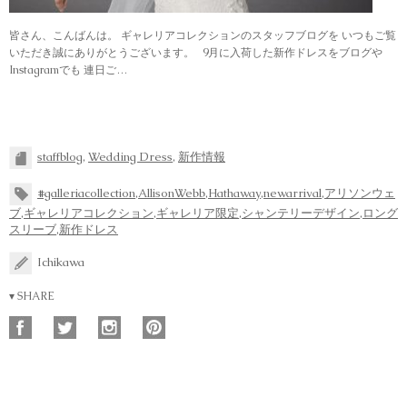
皆さん、こんばんは。 ギャレリアコレクションのスタッフブログを いつもご覧
いただき誠にありがとうございます。 9月に入荷した新作ドレスをブログや
Instagramでも 連日ご…
staffblog
,
Wedding Dress
,
新作情報
#galleriacollection
,
AllisonWebb
,
Hathaway
,
newarrival
,
アリソンウェ
ブ
,
ギャレリアコレクション
,
ギャレリア限定
,
シャンテリーデザイン
,
ロング
スリーブ
,
新作ドレス
Ichikawa
▾ SHARE