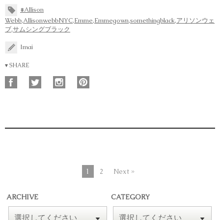
#Allison
Webb
,
AllisonwebbNYC
,
Emme
,
Emmegown
,
somethingblack
,
アリソンウェ
ブ
,
サムシングブラック
Imai
▾ SHARE
1
2
Next »
ARCHIVE
CATEGORY