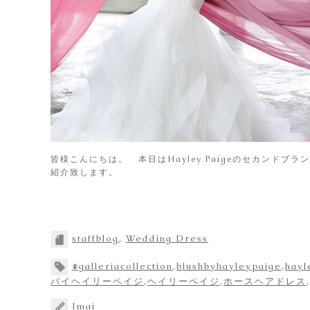
皆様こんにちは。 本日はHayley Paigeのセカンドブランドであ
紹介致します。
staffblog
,
Wedding Dress
#galleriacollection
,
blushbyhayleypaige
,
hayl
バイヘイリーペイジ
,
ヘイリーペイジ
,
ホースヘアドレス
,
Imai