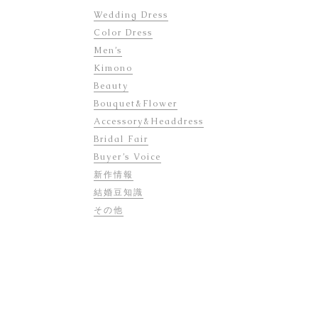
Wedding Dress
Color Dress
Men’s
Kimono
Beauty
Bouquet&Flower
Accessory&Headdress
Bridal Fair
Buyer’s Voice
新作情報
結婚豆知識
その他