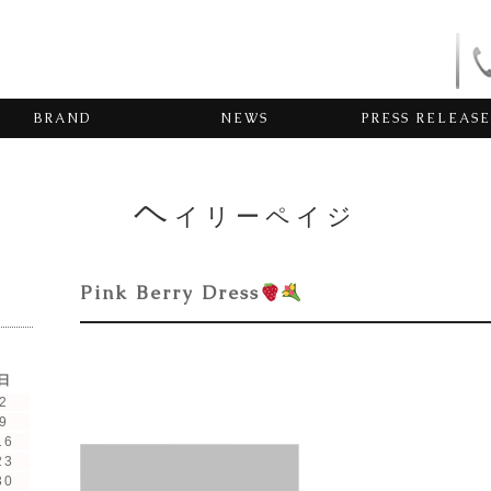
BRAND
NEWS
PRESS RELEASE
ヘ
イリーペイジ
Pink Berry Dress
日
2
9
16
23
30