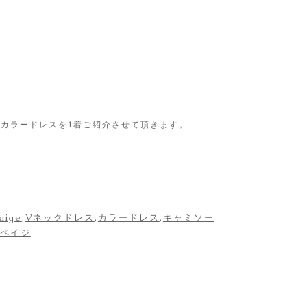
geより カラードレスを1着ご紹介させて頂きます。
aige
,
Vネックドレス
,
カラードレス
,
キャミソー
ペイジ