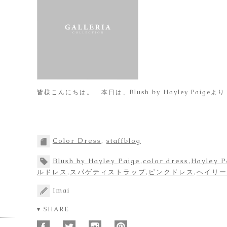
皆様こんにちは。 本日は、Blush by Hayley Pai
Color Dress
,
staffblog
Blush by Hayley Paige
,
color dress
,
Hayley P
ルドレス
,
スパゲティストラップ
,
ピンクドレス
,
ヘイリー
Imai
▾ SHARE