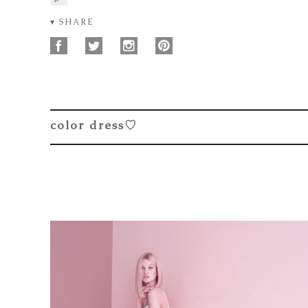
▾ SHARE
color dress♡