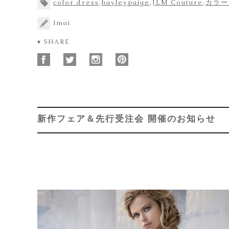
color dress
,
hayleypaige
,
JLM Couture
,
カラー
Imai
▾ SHARE
新作フェア＆先行受注会 開催のお知らせ