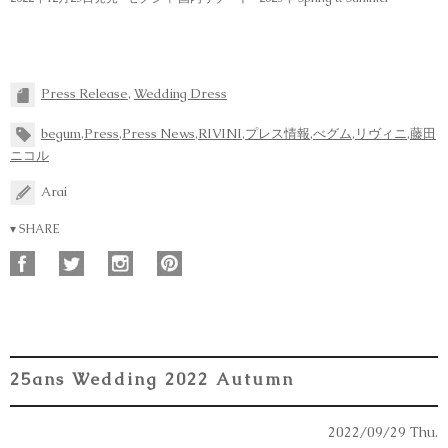
Press Release
,
Wedding Dress
begum
,
Press
,
Press News
,
RIVINI
,
プレス情報
,
べグム
,
リヴィニ
,
藤田
ニコル
Arai
▾ SHARE
25ans Wedding 2022 Autumn
2022/09/29 Thu.