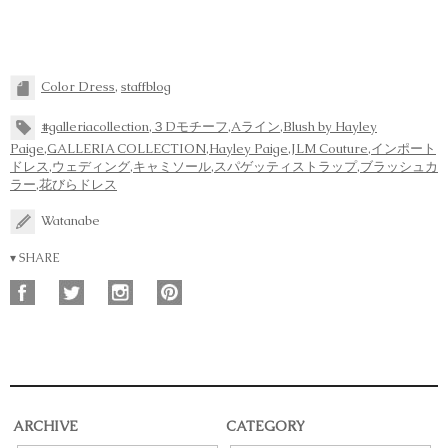
Color Dress
,
staffblog
#galleriacollection
,
３Dモチーフ
,
Aライン
,
Blush by Hayley
Paige
,
GALLERIA COLLECTION
,
Hayley Paige
,
JLM Couture
,
インポート
ドレス
,
ウェディング
,
キャミソール
,
スパゲッティストラップ
,
ブラッシュカ
ラー
,
花びらドレス
Watanabe
▾ SHARE
ARCHIVE
CATEGORY