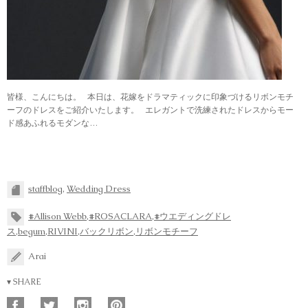
皆様、こんにちは。 本日は、花嫁をドラマティックに印象づけるリボンモチ
ーフのドレスをご紹介いたします。 エレガントで洗練されたドレスからモー
ド感あふれるモダンな…
staffblog
,
Wedding Dress
#Allison Webb
,
#ROSACLARA
,
#ウエディングドレ
ス
,
begum
,
RIVINI
,
バックリボン
,
リボンモチーフ
Arai
▾ SHARE