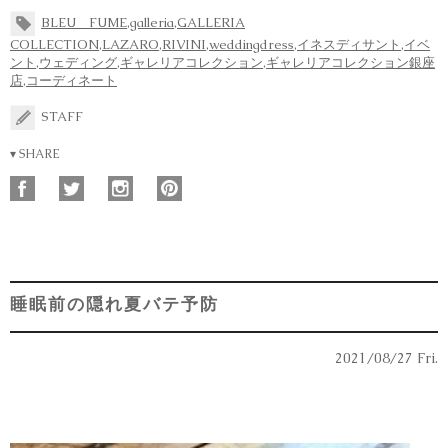
BLEU FUME
,
galleria
,
GALLERIA
COLLECTION
,
LAZARO
,
RIVINI
,
weddingdress
,
イネスディサント
,
イベ
ント
,
ウェディング
,
ギャレリアコレクション
,
ギャレリアコレクション銀座
店
,
コーディネート
STAFF
▾ SHARE
睡眠前の隠れ夏バテ予防
2021/08/27 Fri.