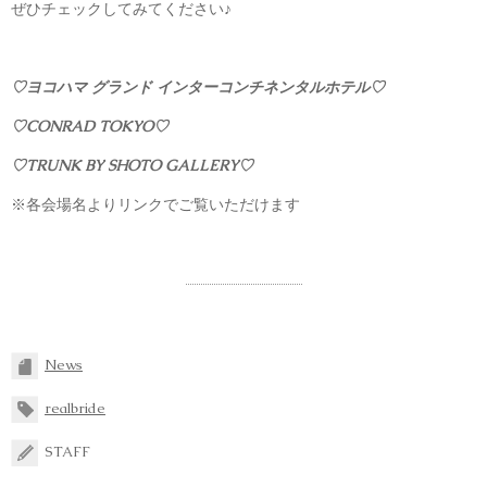
ぜひチェックしてみてください♪
♡ヨコハマ グランド インターコンチネンタルホテル♡
♡CONRAD TOKYO♡
♡TRUNK BY SHOTO GALLERY♡
※各会場名よりリンクでご覧いただけます
News
realbride
STAFF