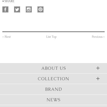
▾ SHARE
« Next
List Top
Previous »
ABOUT US
COLLECTION
BRAND
NEWS