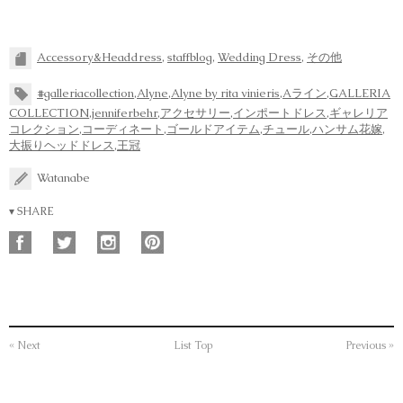
Accessory&Headdress
,
staffblog
,
Wedding Dress
,
その他
#galleriacollection
,
Alyne
,
Alyne by rita vinieris
,
Aライン
,
GALLERIA
COLLECTION
,
jenniferbehr
,
アクセサリー
,
インポートドレス
,
ギャレリア
コレクション
,
コーディネート
,
ゴールドアイテム
,
チュール
,
ハンサム花嫁
,
大振りヘッドドレス
,
王冠
Watanabe
▾ SHARE
« Next
List Top
Previous »