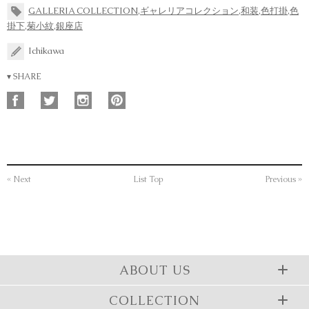
GALLERIA COLLECTION
,
ギャレリアコレクション
,
和装
,
色打掛
,
色
掛下
,
菊小紋
,
銀座店
Ichikawa
▾ SHARE
« Next
List Top
Previous »
ABOUT US
COLLECTION