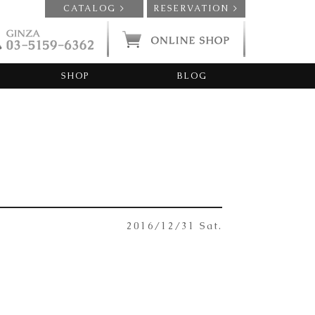
CATALOG >
RESERVATION >
SHOP
BLOG
2016/12/31 Sat.