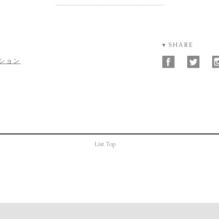
▾ SHARE
ション
List Top