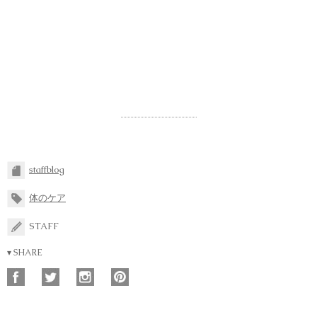
staffblog
体のケア
STAFF
▾ SHARE