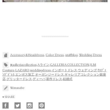
Accessory&Headdress
,
Color Dress
,
staffblog
,
Wedding Dress
#galleriacollection
,
Aライン
,
GALLERIA COLLECTION
,
JLM
Couture
,
LAZARO
,
weddingdress
,
インポートドレス
,
ウェディング
,
ｳｴﾃﾞｨ
ﾝｸﾞﾄﾞﾚｽ
,
エンボス加工
,
オーガンジードレス
,
ギャレリアコレクション銀座
店
,
グリッタードレス
,
ディーバ
,
新作ドレス
,
結婚式
Watanabe
▾ SHARE