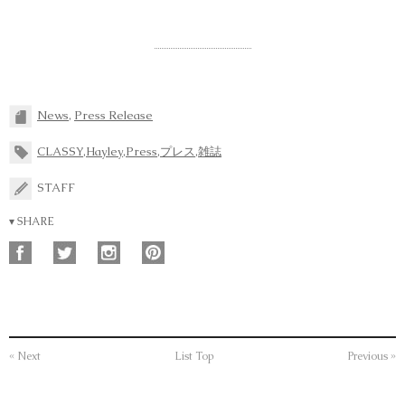
News
,
Press Release
CLASSY
,
Hayley
,
Press
,
プレス
,
雑誌
STAFF
▾ SHARE
« Next
List Top
Previous »