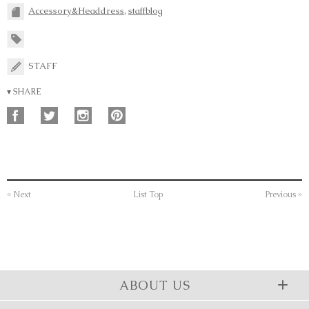
Accessory&Headdress
,
staffblog
STAFF
▾ SHARE
« Next
List Top
Previous »
ABOUT US